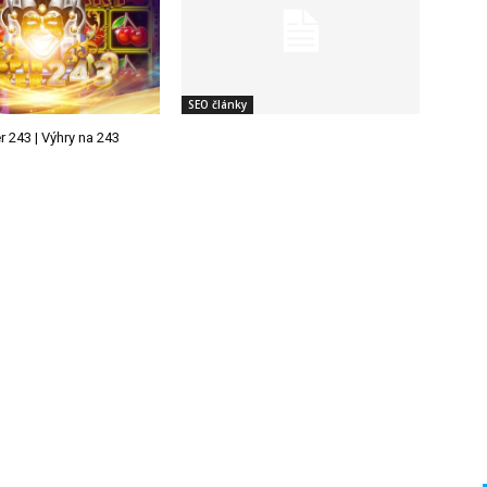
SEO články
 243 | Výhry na 243