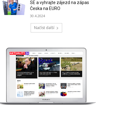
SE a vyhrajte zájezd na zápas
Česka na EURO
30.4.2024
Načíst další