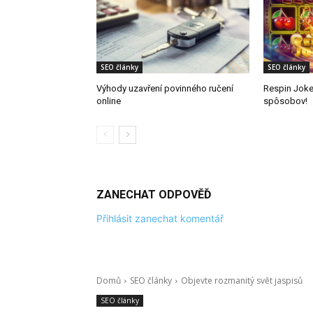
SEO články
SEO články
Výhody uzavření povinného ručení
Respin Joker
online
spôsobov!
ZANECHAT ODPOVĚĎ
Přihlásit zanechat komentář