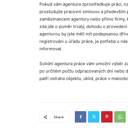
Pokud vám agentura zprostředkuje práci, nap
prostudujte pracovní smlouvu a především p
zaměstnancem agentury nebo přímo firmy, k
zda jde o poměr trvalý, dohodu o proveden
agenturou by jste měli mít podepsanou dříve
registrováni u úřadu práce, je potřeba o ná
informovat.
Solidní agentura práce vám umožní výběr za
po určitém počtu odpracovaných dní nebo d
patří ostraha objektu, úklid, práce v maloob
Share