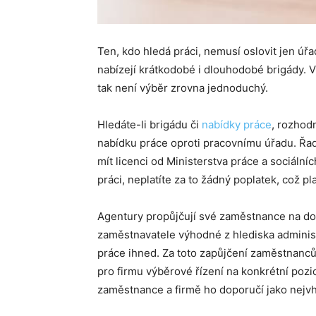
Ten, kdo hledá práci, nemusí oslovit jen úřa
nabízejí krátkodobé i dlouhodobé brigády. 
tak není výběr zrovna jednoduchý.
Hledáte-li brigádu či
nabídky práce
, rozhodn
nabídku práce oproti pracovnímu úřadu. Řa
mít licenci od Ministerstva práce a sociáln
práci, neplatíte za to žádný poplatek, což pl
Agentury propůjčují své zaměstnance na doč
zaměstnavatele výhodné z hlediska administ
práce ihned. Za toto zapůjčení zaměstnanců
pro firmu výběrové řízení na konkrétní pozi
zaměstnance a firmě ho doporučí jako nejvh