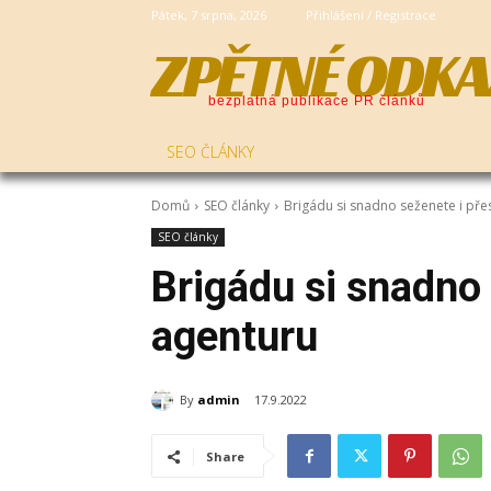
Pátek, 7 srpna, 2026
Přihlášení / Registrace
ZPĚTNÉ ODKA
bezplatná publikace PR článků
SEO ČLÁNKY
Domů
SEO články
Brigádu si snadno seženete i pře
SEO články
Brigádu si snadno 
agenturu
By
admin
17.9.2022
Share