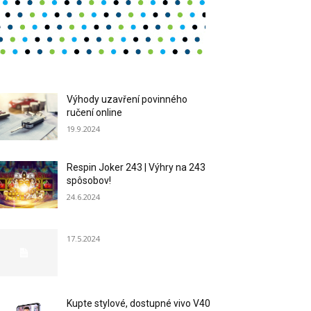
Výhody uzavření povinného
ručení online
19.9.2024
Respin Joker 243 | Výhry na 243
spôsobov!
24.6.2024
17.5.2024
Kupte stylové, dostupné vivo V40