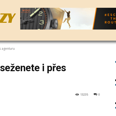
ZY
s agenturu
seženete i přes
13235
0