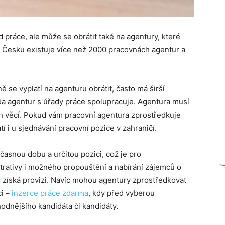
d práce, ale může se obrátit také na agentury, které
V Česku existuje více než 2000 pracovnách agentur a
ě se vyplatí na agenturu obrátit, často má širší
da agentur s úřady práce spolupracuje. Agentura musí
ích věcí. Pokud vám pracovní agentura zprostředkuje
atí i u sjednávání pracovní pozice v zahraničí.
asnou dobu a určitou pozici, což je pro
rativy i možného propouštění a nabírání zájemců o
 získá provizi. Navíc mohou agentury zprostředkovat
ci –
inzerce práce zdarma
, kdy před vyberou
odnějšího kandidáta či kandidáty.