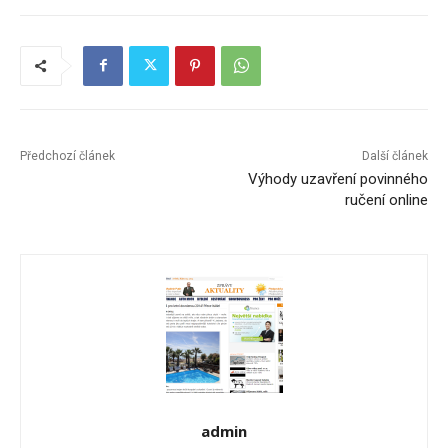
Předchozí článek
Další článek
Výhody uzavření povinného
ručení online
admin