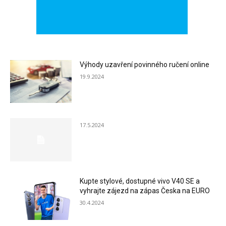
Výhody uzavření povinného ručení online
19.9.2024
17.5.2024
Kupte stylové, dostupné vivo V40 SE a
vyhrajte zájezd na zápas Česka na EURO
30.4.2024