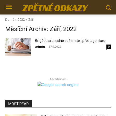
ZPĚTNÉ ODKAZY
Domů
2022
Září
Měsíční Archiv: Září, 2022
Brigádu si snadno seženete i přes agenturu
admin
-
17.9.2022
0
- Advertisment -
MOST READ