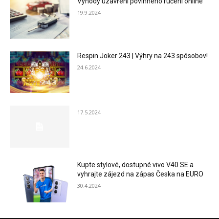
Výhody uzavření povinného ručení online
19.9.2024
Respin Joker 243 | Výhry na 243 spôsobov!
24.6.2024
17.5.2024
Kupte stylové, dostupné vivo V40 SE a
vyhrajte zájezd na zápas Česka na EURO
30.4.2024