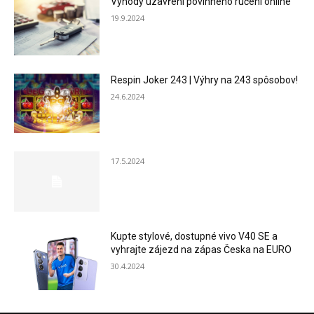
Výhody uzavření povinného ručení online
19.9.2024
Respin Joker 243 | Výhry na 243 spôsobov!
24.6.2024
17.5.2024
Kupte stylové, dostupné vivo V40 SE a
vyhrajte zájezd na zápas Česka na EURO
30.4.2024