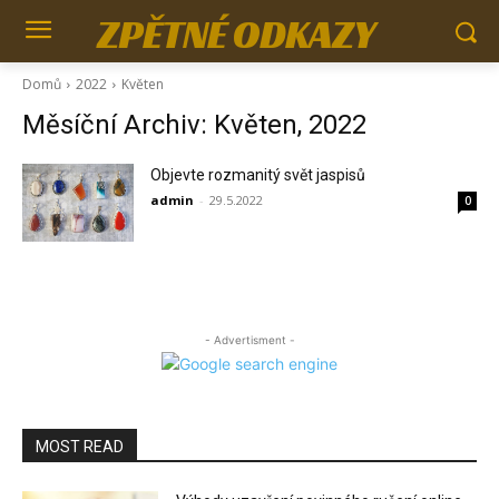
ZPĚTNÉ ODKAZY
Domů
2022
Květen
Měsíční Archiv: Květen, 2022
Objevte rozmanitý svět jaspisů
admin
-
29.5.2022
0
- Advertisment -
MOST READ