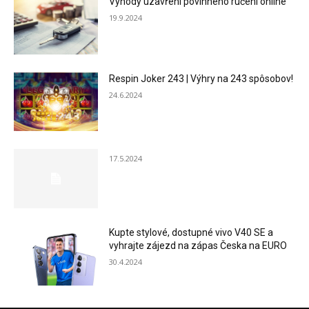
Výhody uzavření povinného ručení online
19.9.2024
Respin Joker 243 | Výhry na 243 spôsobov!
24.6.2024
17.5.2024
Kupte stylové, dostupné vivo V40 SE a
vyhrajte zájezd na zápas Česka na EURO
30.4.2024