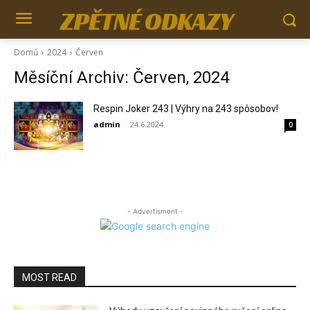
ZPĚTNÉ ODKAZY
Domů
2024
Červen
Měsíční Archiv: Červen, 2024
Respin Joker 243 | Výhry na 243 spôsobov!
admin
-
24.6.2024
0
- Advertisment -
MOST READ