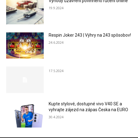
Výhody uzavření povinného ručení online
19.9.2024
Respin Joker 243 | Výhry na 243 spôsobov!
24.6.2024
17.5.2024
Kupte stylové, dostupné vivo V40 SE a
vyhrajte zájezd na zápas Česka na EURO
30.4.2024