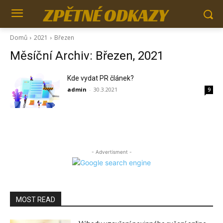
ZPĚTNÉ ODKAZY
Domů
2021
Březen
Měsíční Archiv: Březen, 2021
Kde vydat PR článek?
admin
-
30.3.2021
9
- Advertisment -
MOST READ