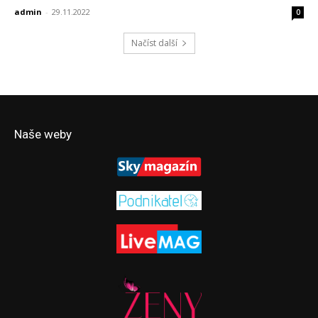
admin
-
29.11.2022
0
Načíst další
Naše weby