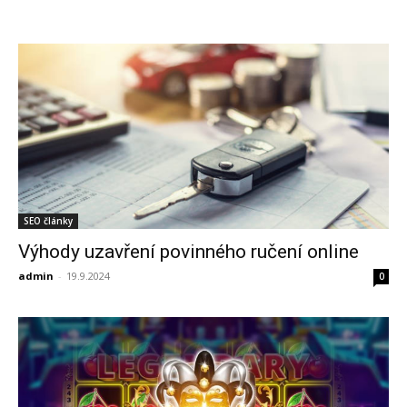
SEO články
Výhody uzavření povinného ručení online
admin
-
19.9.2024
0