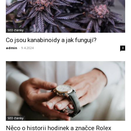
SEO články
Co jsou kanabinoidy a jak fungují?
admin
-
9.4.2024
0
SEO články
Něco o historii hodinek a značce Rolex