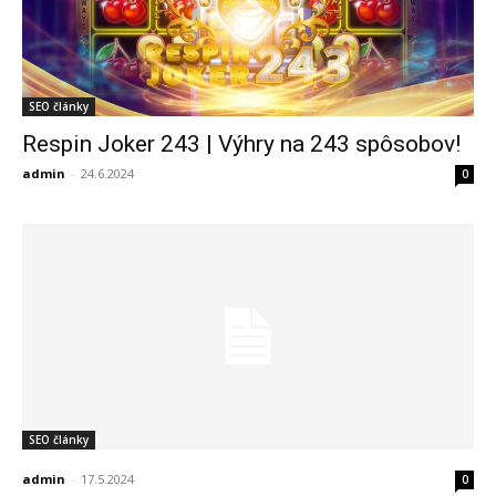
SEO články
Respin Joker 243 | Výhry na 243 spôsobov!
admin
-
24.6.2024
0
SEO články
admin
-
17.5.2024
0