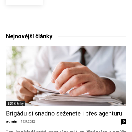
Nejnovější články
SEO články
Brigádu si snadno seženete i přes agenturu
admin
-
17.9.2022
0
Ten, kdo hledá práci, nemusí oslovit jen úřad práce, ale může