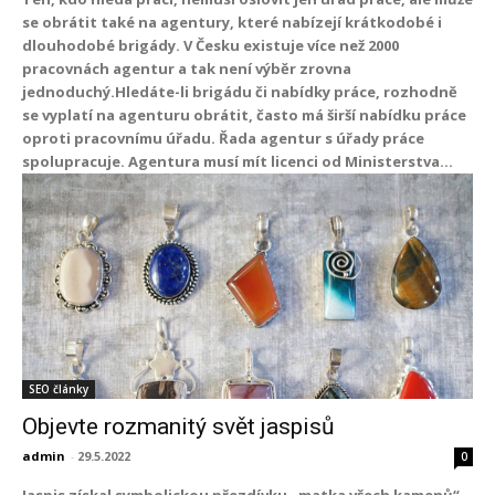
se obrátit také na agentury, které nabízejí krátkodobé i
dlouhodobé brigády. V Česku existuje více než 2000
pracovnách agentur a tak není výběr zrovna
jednoduchý.Hledáte-li brigádu či nabídky práce, rozhodně
se vyplatí na agenturu obrátit, často má širší nabídku práce
oproti pracovnímu úřadu. Řada agentur s úřady práce
spolupracuje. Agentura musí mít licenci od Ministerstva...
SEO články
Objevte rozmanitý svět jaspisů
admin
-
29.5.2022
0