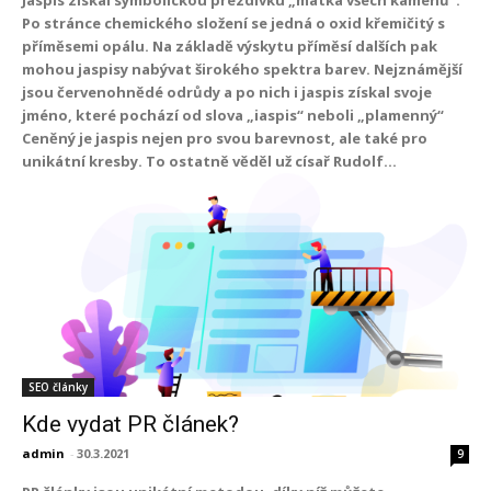
Jaspis získal symbolickou přezdívku „matka všech kamenů“.
Po stránce chemického složení se jedná o oxid křemičitý s
příměsemi opálu. Na základě výskytu příměsí dalších pak
mohou jaspisy nabývat širokého spektra barev. Nejznámější
jsou červenohnědé odrůdy a po nich i jaspis získal svoje
jméno, které pochází od slova „iaspis“ neboli „plamenný“
Ceněný je jaspis nejen pro svou barevnost, ale také pro
unikátní kresby. To ostatně věděl už císař Rudolf...
SEO články
Kde vydat PR článek?
admin
-
30.3.2021
9